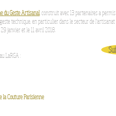
e du Geste Artisanal
,
construit avec 13 partenaires a permis
este technique, en particulier dans le secteur de l'artisanat 
 29 janvier et le 11 avril 2018.
Sui
 au LaRGA :
e la Couture Parisienne