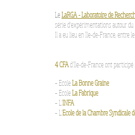
Le
LaRGA - Laboratoire de Recherch
série d'expérimentations autour du g
Il a eu lieu en Ile-de-France, entre le
4 CFA
d’Ile-de-France ont participé
– Ecole
La Bonne Graine
– Ecole
La Fabrique
– L’
INFA
– L’
Ecole de la Chambre Syndicale d