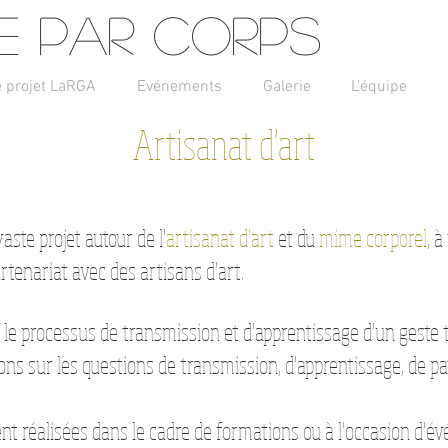
e par corps
e projet LaRGA
Evénements
Galerie
L'équipe
Artisanat d'art
ste projet autour de l'
artisanat d'art
et du
mime corporel
, 
rtenariat avec des artisans d'art.
 le processus de transmission et d'apprentissage d'un geste t
llons sur les questions de transmission, d'apprentissage, de p
nt réalisées dans le cadre de formations ou à l'occasion d'é