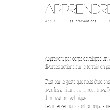
Apprendr
Accueil
Les interventions
L
Apprendre par corps développe un va
diverses actions sur le terrain en pa
C'est par le geste que nous étudions
avec
les artisans d'art, nous travai
d'innovation technique.
Les interventions sont principaleme