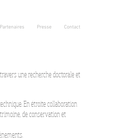
Partenaires
Presse
Contact
à travers une recherche doctorale et
echnique. En étroite collaboration
atrimoine, de conservation et
vénements.