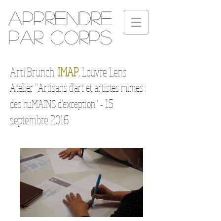
Apprendre
par corps
Arti'Brunch,
IMAP
, Louvre Lens
Atelier "Artisans d'art et artistes mimes :
15
des huMAINS d'exception" -
septembre 2016