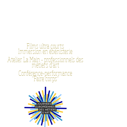
Films ultra courts
Immersion en ébénisterie
Atelier La Main - professionnels des
métiers d'art
Conférence-performance
"Faire corps"