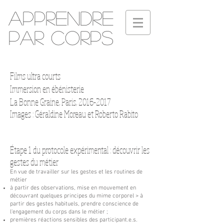
Apprendre
par corps
Films ultra courts
Immersion en ébénisterie
La Bonne Graine, Paris,
2016-2017
Images : Géraldine Moreau et Roberto Rabito
Étape 1 du protocole expérimental : découvrir les
gestes du métier
En vue de travailler sur les gestes et les routines de
métier
à partir des observations, mise en mouvement en
découvrant quelques principes du mime corporel > à
partir des gestes habituels, prendre conscience de
l'engagement du corps dans le métier ;
premières réactions sensibles des participant.e.s.