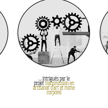
. . . intrigués par le
projet
transmission en
artisanat d'art et mime
corporel