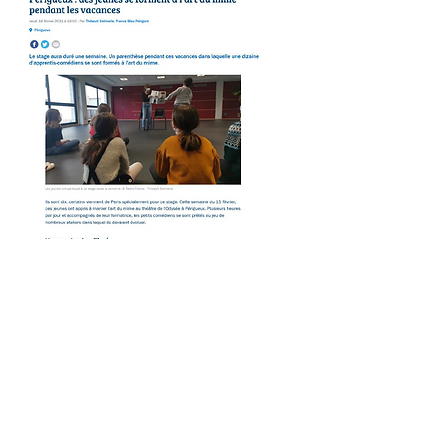
France Bleu Périgord
Stage théâtre et mime pour les enfants
Théatre L'Odyssée