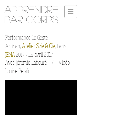
Apprendre
par corps
Performance Le Geste
Artisan,
Atelier Scie & Cie
, Paris
avril 2017
JEMA
2017 - 1er
Avec Jérémie Labouré /
Vidéo :
Louise Peraldi